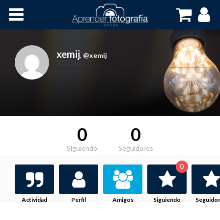
Inicio
Cursos OnLine
xemij
,
@xemij
0
0
Siguiendo
Seguidores
0
Actividad
Perfil
Amigos
Siguiendo
Seguido