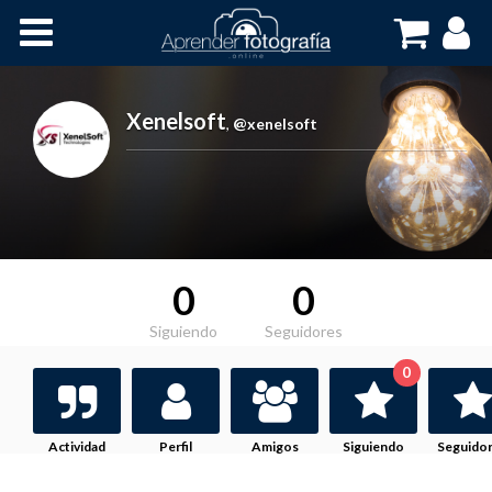
Inicio
Cursos OnLine
Xenelsoft
,
@xenelsoft
0
0
Siguiendo
Seguidores
0
Actividad
Perfil
Amigos
Siguiendo
Seguido