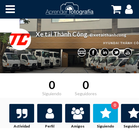
Inicio
Cursos OnLine
Xe tải Thành Công
,
@xetaithanhcong
0
0
Siguiendo
Seguidores
0
Actividad
Perfil
Amigos
Siguiendo
Seguido