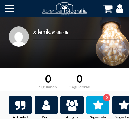
Inicio
Cursos OnLine
xilehik
,
@xilehik
0
0
Siguiendo
Seguidores
0
Actividad
Perfil
Amigos
Siguiendo
Seguido