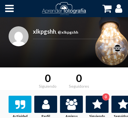
Inicio
Cursos OnLine
xlkpgshh
,
@xlkpgshh
0
0
Siguiendo
Seguidores
0
Actividad
Perfil
Amigos
Siguiendo
Seguido