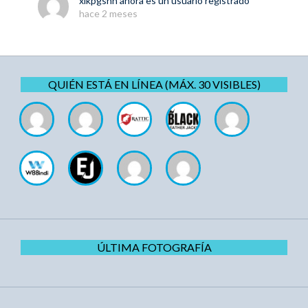
xlkpgshh
ahora es un usuario registrado
hace 2 meses
QUIÉN ESTÁ EN LÍNEA (MÁX. 30 VISIBLES)
ÚLTIMA FOTOGRAFÍA