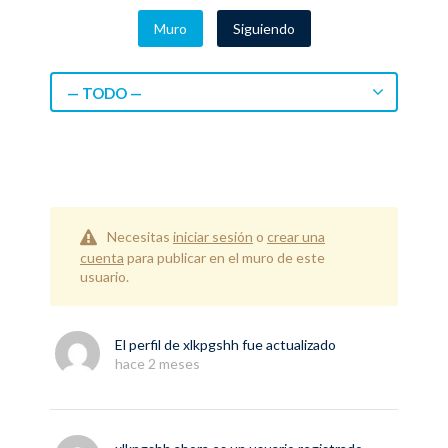
Muro
Siguiendo
— TODO —
Necesitas
iniciar sesión
o
crear una
cuenta
para publicar en el muro de este
usuario.
El perfil de
xlkpgshh
fue actualizado
hace 2 meses