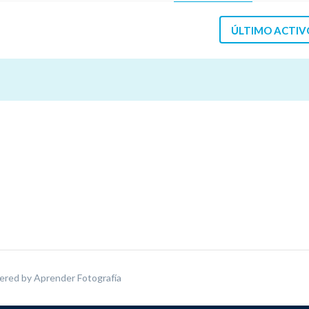
ÚLTIMO ACTIV
ered by
Aprender Fotografía