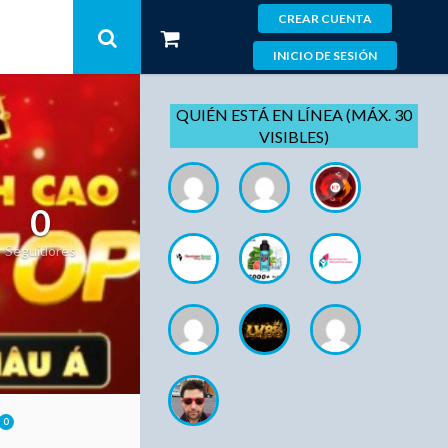
CREAR CUENTA
INICIO DE SESIÓN
QUIÉN ESTÁ EN LÍNEA (MÁX. 30
VISIBLES)
0
Seguidores
0