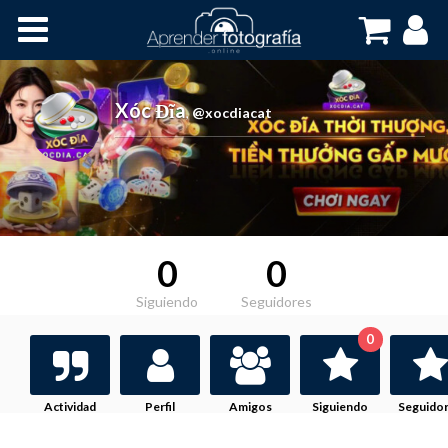
Inicio
Cursos OnLine
Xóc Đĩa
,
@xocdiacat
0
0
Siguiendo
Seguidores
0
Actividad
Perfil
Amigos
Siguiendo
Seguido