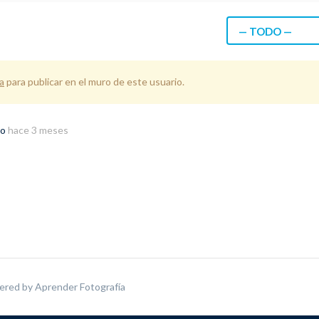
— TODO —
a
para publicar en el muro de este usuario.
do
hace 3 meses
ered by
Aprender Fotografía