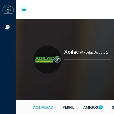
Cursos OnLine
Xoilac
@xoilac365vip1
,
ACTIVIDAD
PERFIL
AMIGOS
0