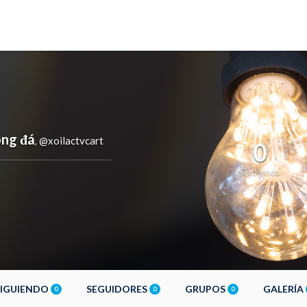
óng đá
@xoilactvcart
,
0
Siguiendo
SIGUIENDO
SEGUIDORES
GRUPOS
GALERÍA
0
0
0