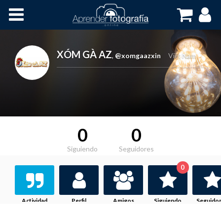
Inicio
Cursos OnLine
XÓM GÀ AZ
,
@xomgaazxin
Việt Nam
0
0
Siguiendo
Seguidores
0
Actividad
Perfil
Amigos
Siguiendo
Seguido