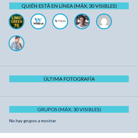
QUIÉN ESTÁ EN LÍNEA (MÁX. 30 VISIBLES)
ÚLTIMA FOTOGRAFÍA
GRUPOS (MÁX. 30 VISIBLES)
No hay grupos a mostrar