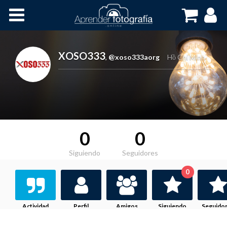
Inicio
Cursos OnLine
XOSO333
,
@xoso333aorg
Hồ Chí Minh
0
0
Siguiendo
Seguidores
0
Actividad
Perfil
Amigos
Siguiendo
Seguido