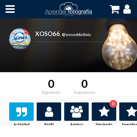
Inicio
Cursos OnLine
XOSO66
,
@xoso66clinic
0
0
Siguiendo
Seguidores
0
Actividad
Perfil
Amigos
Siguiendo
Seguido