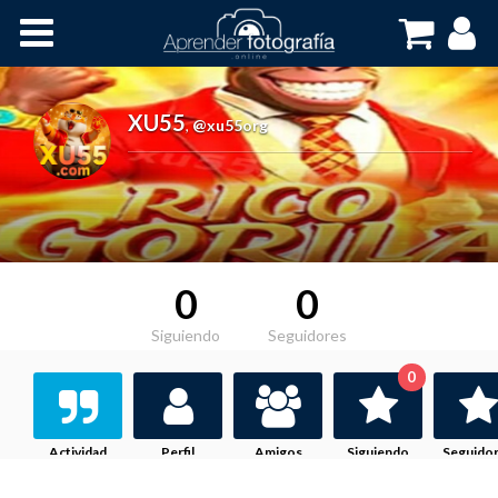
Inicio
Cursos OnLine
XU55
,
@xu55org
0
0
Siguiendo
Seguidores
0
Actividad
Perfil
Amigos
Siguiendo
Seguido