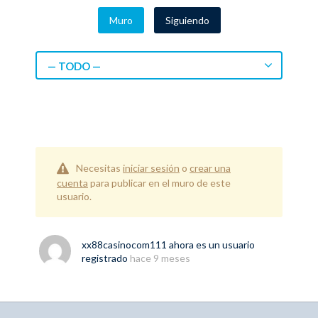
Muro
Siguiendo
— TODO —
Necesitas
iniciar sesión
o
crear una
cuenta
para publicar en el muro de este
usuario.
xx88casinocom111
ahora es un usuario
registrado
hace 9 meses