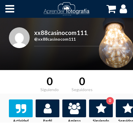
Inicio
Cursos OnLine
xx88casinocom111
,
@xx88casinocom111
0
0
Siguiendo
Seguidores
0
Actividad
Perfil
Amigos
Siguiendo
Seguido