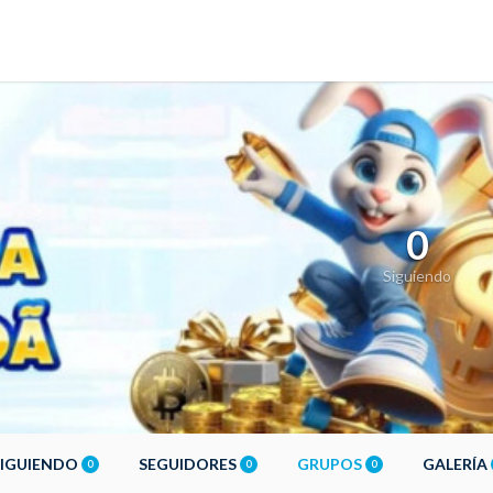
0
Siguiendo
SIGUIENDO
SEGUIDORES
GRUPOS
GALERÍA
0
0
0