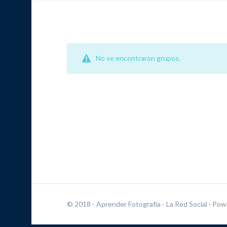
No se encontraron grupos.
© 2018 - Aprender Fotografía - La Red Social
· Pow