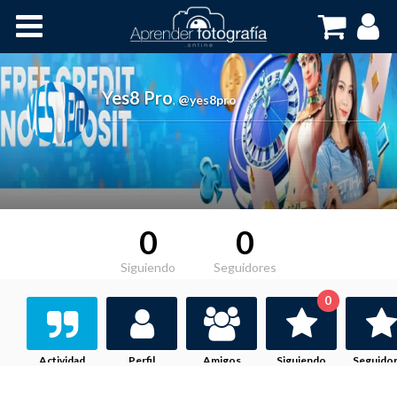
Inicio
Cursos OnLine
Yes8 Pro
,
@yes8pro
0
0
Siguiendo
Seguidores
0
Actividad
Perfil
Amigos
Siguiendo
Seguido