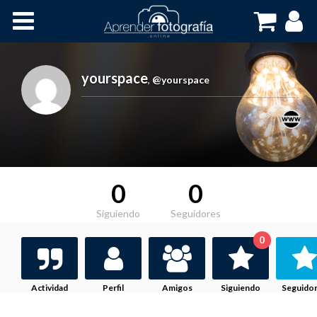
Inicio
Cursos OnLine
yourspace
,
@yourspace
0
0
Siguiendo
Seguidores
0
Actividad
Perfil
Amigos
Siguiendo
Seguido