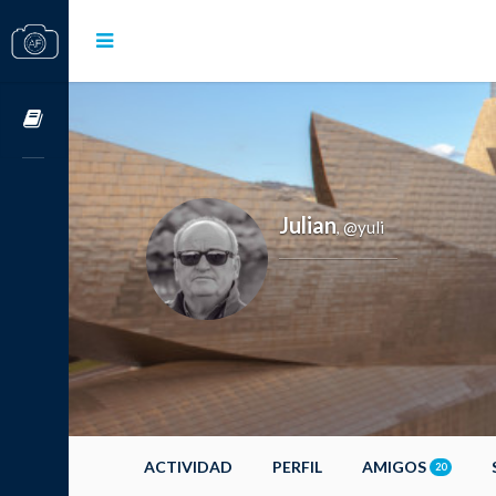
Cursos OnLine
Julian
@yuli
,
ACTIVIDAD
PERFIL
AMIGOS
20