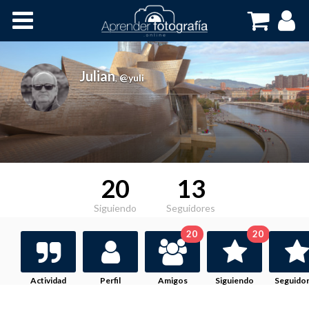
Inicio
Cursos OnLine
Julian
,
@yuli
20
13
Siguiendo
Seguidores
20
20
Actividad
Perfil
Amigos
Siguiendo
Seguido