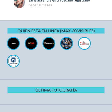
zainalara
ahora es un usuario registrado
hace 10 meses
QUIÉN ESTÁ EN LÍNEA (MÁX. 30 VISIBLES)
ÚLTIMA FOTOGRAFÍA