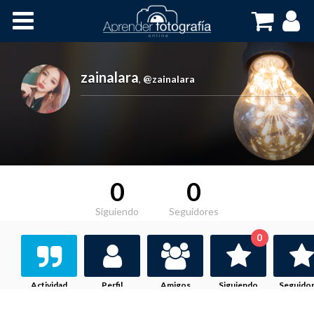
Inicio
Cursos OnLine
zainalara
,
@zainalara
0
0
Siguiendo
Seguidores
0
Actividad
Perfil
Amigos
Siguiendo
Seguido