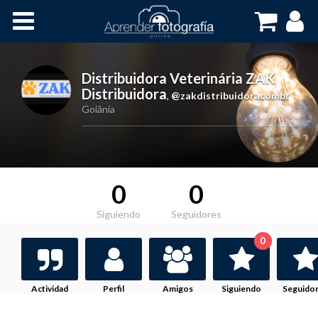
Inicio
Cursos OnLine
Distribuidora Veterinária ZAK
Distribuidora
,
@zakdistribuidoracombr
Goiânia
0
0
Siguiendo
Seguidores
0
Actividad
Perfil
Amigos
Siguiendo
Seguido