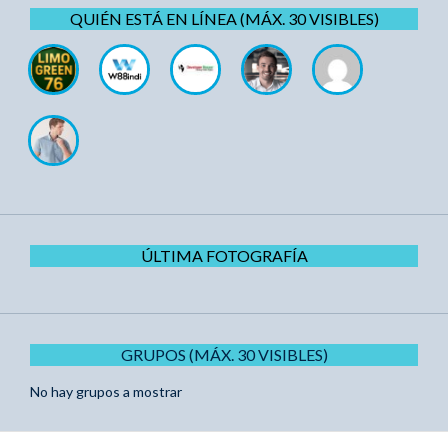
QUIÉN ESTÁ EN LÍNEA (MÁX. 30 VISIBLES)
ÚLTIMA FOTOGRAFÍA
GRUPOS (MÁX. 30 VISIBLES)
No hay grupos a mostrar