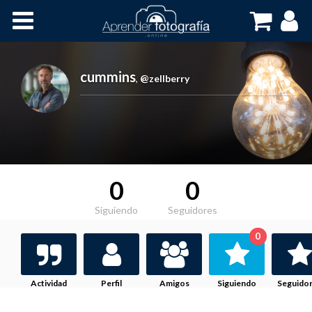
Inicio
Cursos OnLine
cummins
,
@zellberry
0
0
Siguiendo
Seguidores
0
Actividad
Perfil
Amigos
Siguiendo
Seguido