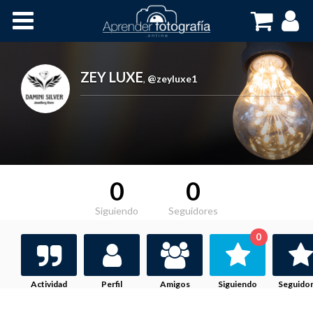
Inicio
Cursos OnLine
ZEY LUXE
,
@zeyluxe1
0
0
Siguiendo
Seguidores
0
Actividad
Perfil
Amigos
Siguiendo
Seguido