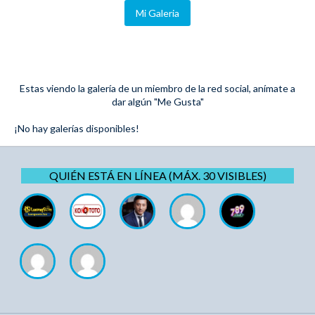
Mi Galeria
Estas viendo la galería de un miembro de la red social, anímate a
dar algún "Me Gusta"
¡No hay galerías disponibles!
QUIÉN ESTÁ EN LÍNEA (MÁX. 30 VISIBLES)