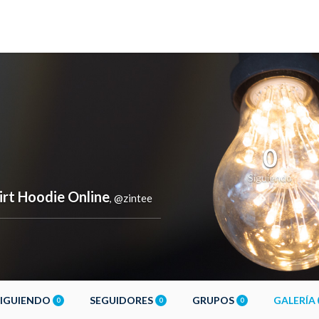
0
Siguiendo
irt Hoodie Online
@zintee
,
SIGUIENDO
SEGUIDORES
GRUPOS
GALERÍA
0
0
0