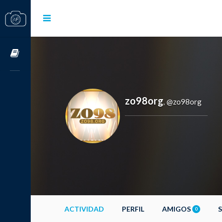
Cursos OnLine
zo98org
@zo98org
,
ACTIVIDAD
PERFIL
AMIGOS
0