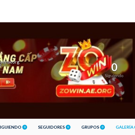
winaeorg
0
Siguiendo
SIGUIENDO
SEGUIDORES
GRUPOS
GALERÍA
0
0
0