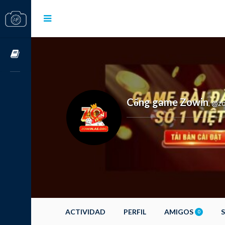
Cursos OnLine
Cổng game Zowin
@zo
,
ACTIVIDAD
PERFIL
AMIGOS
0