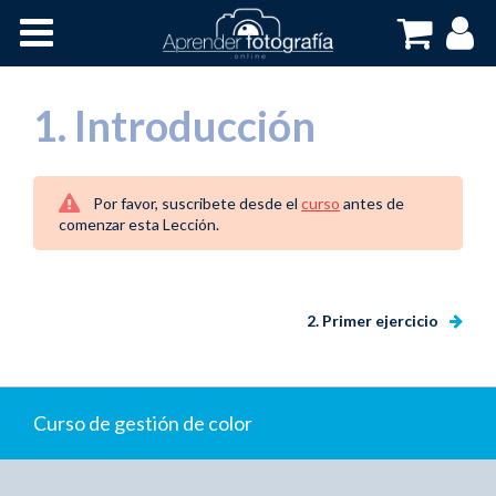
Inicio
Cursos OnLine
1. Introducción
Por favor, suscribete desde el
curso
antes de
comenzar esta Lección.
2. Primer ejercicio
Curso de gestión de color