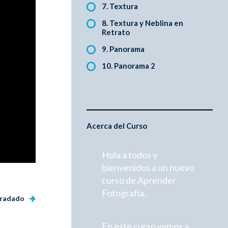
7. Textura
8. Textura y Neblina en
Retrato
9. Panorama
10. Panorama 2
Acerca del Curso
Hola a todos y
bienvenidos a un nuevo
curso de Aprender
Fotografía.
egradado
En este curso vamos a