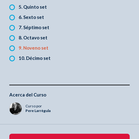
5. Quinto set
6. Sexto set
7. Séptimo set
8. Octavo set
9. Noveno set
10. Décimo set
Acerca del Curso
Curso por
Pere Larrègula