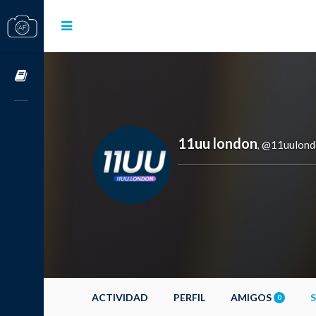
Cursos OnLine
11uu london
@11uulond
,
ACTIVIDAD
PERFIL
AMIGOS
0