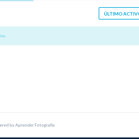
ÚLTIMO ACTIV
os.
ered by
Aprender Fotografía