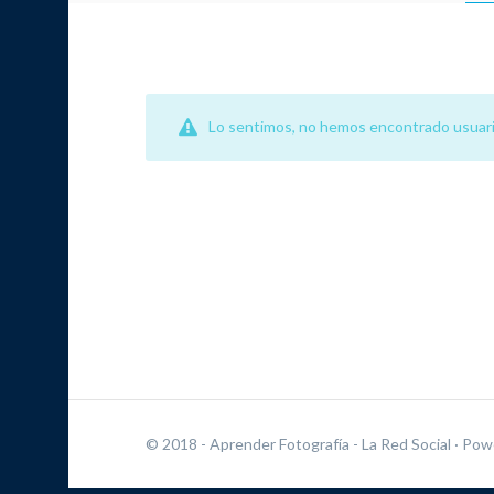
Lo sentimos, no hemos encontrado usuari
© 2018 - Aprender Fotografía - La Red Social
· Pow