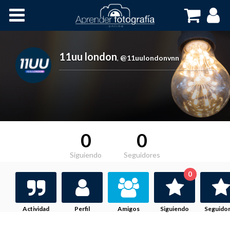
Inicio
Cursos OnLine
11uu london
,
@11uulondonvnn
0
0
Siguiendo
Seguidores
0
Actividad
Perfil
Amigos
Siguiendo
Seguido