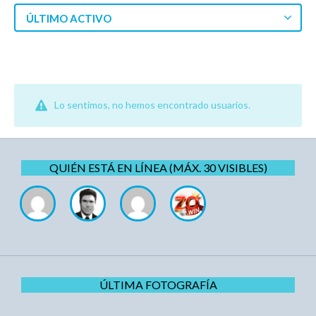
ÚLTIMO ACTIVO
Lo sentimos, no hemos encontrado usuarios.
QUIÉN ESTÁ EN LÍNEA (MÁX. 30 VISIBLES)
ÚLTIMA FOTOGRAFÍA