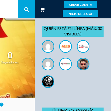
CREAR CUENTA
INICIO DE SESIÓN
QUIÉN ESTÁ EN LÍNEA (MÁX. 30
VISIBLES)
0
Seguidores
0
ÚLTIMA FOTOGRAFÍA