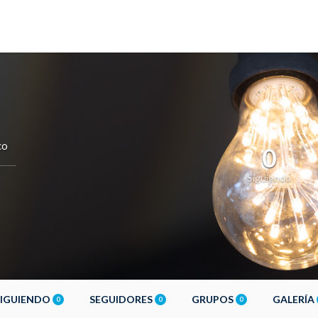
co
0
Siguiendo
SIGUIENDO
SEGUIDORES
GRUPOS
GALERÍA
0
0
0