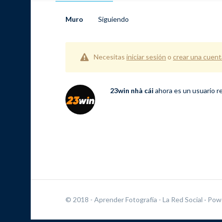
Muro
Siguiendo
Necesitas
iniciar sesión
o
crear una cuent
23win nhà cái
ahora es un usuario r
© 2018 - Aprender Fotografía - La Red Social
· Pow