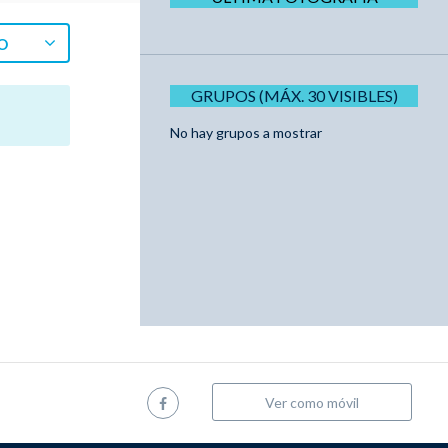
O
GRUPOS (MÁX. 30 VISIBLES)
No hay grupos a mostrar