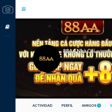
Cursos OnLine
88AA Nhà Cái
@3988a
,
ACTIVIDAD
PERFIL
AMIGOS
0