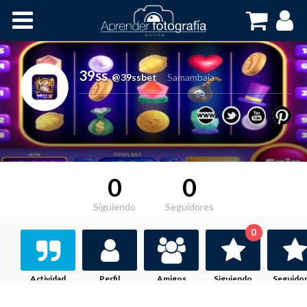
Inicio
Cursos OnLine
39ss
,
@39ssbet
Samambaia
0
0
Siguiendo
Seguidores
0
Actividad
Perfil
Amigos
Siguiendo
Seguido