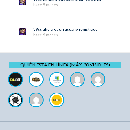
hace 9 meses
39ss
ahora es un usuario registrado
hace 9 meses
QUIÉN ESTÁ EN LÍNEA (MÁX. 30 VISIBLES)