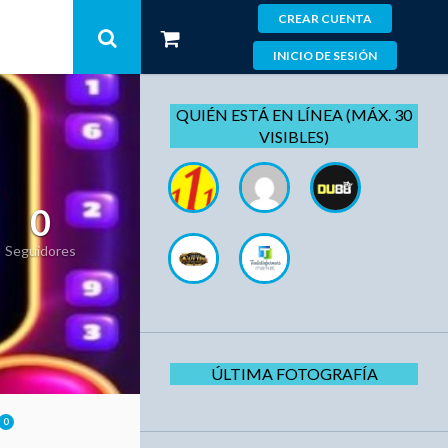
CREAR CUENTA
INICIO DE SESIÓN
QUIÉN ESTÁ EN LÍNEA (MÁX. 30
VISIBLES)
0
Seguidores
ÚLTIMA FOTOGRAFÍA
0