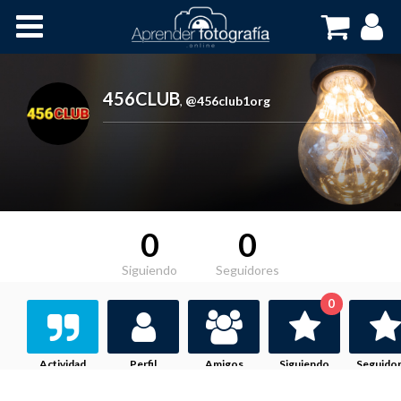
Inicio
Cursos OnLine
456CLUB
,
@456club1org
0
0
Siguiendo
Seguidores
0
Actividad
Perfil
Amigos
Siguiendo
Seguido