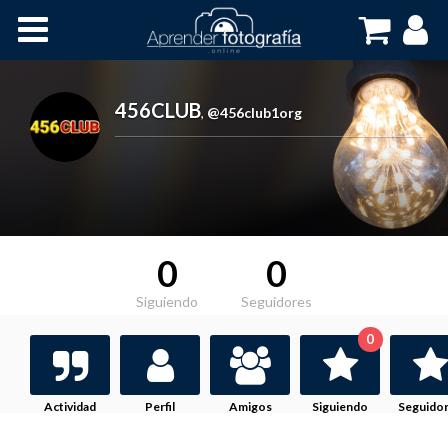
Inicio
Cursos OnLine
456CLUB
,
@456club1org
0
0
Siguiendo
Seguidores
0
Actividad
Perfil
Amigos
Siguiendo
Seguido