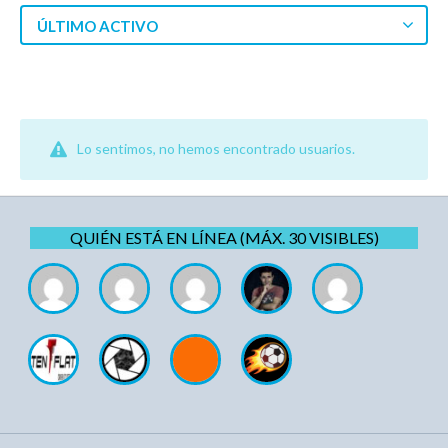
ÚLTIMO ACTIVO
Lo sentimos, no hemos encontrado usuarios.
QUIÉN ESTÁ EN LÍNEA (MÁX. 30 VISIBLES)