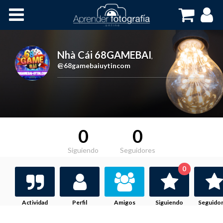
Inicio
Cursos OnLine
Nhà Cái 68GAMEBAI
,
@68gamebaiuytincom
0
0
Siguiendo
Seguidores
0
Actividad
Perfil
Amigos
Siguiendo
Seguido