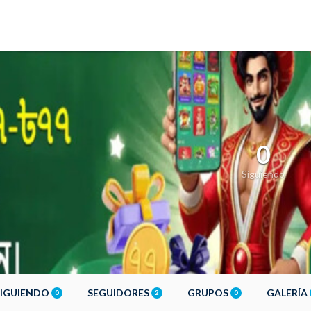
0
Siguiendo
SIGUIENDO
SEGUIDORES
GRUPOS
GALERÍA
0
2
0