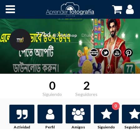
Inicio
Cursos OnLine
77bd
,
@77bdshop
Dhaka
0
2
Siguiendo
Seguidores
0
Actividad
Perfil
Amigos
Siguiendo
Seguido