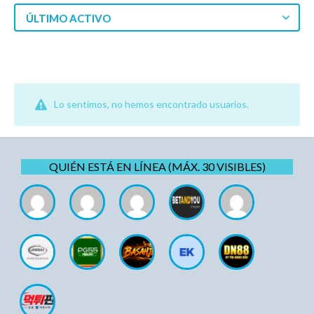
ÚLTIMO ACTIVO
Lo sentimos, no hemos encontrado usuarios.
QUIÉN ESTÁ EN LÍNEA (MÁX. 30 VISIBLES)