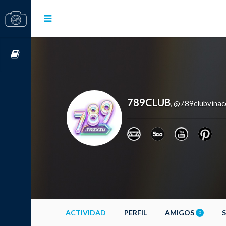
Cursos OnLine
789CLUB
@789clubvina
,
ACTIVIDAD
PERFIL
AMIGOS
0