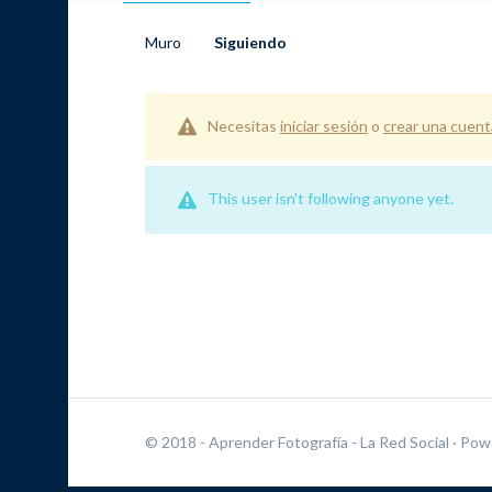
Muro
Siguiendo
Necesitas
iniciar sesión
o
crear una cuent
This user isn't following anyone yet.
© 2018 - Aprender Fotografía - La Red Social
· Pow