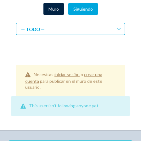
Muro
Siguiendo
— TODO —
Necesitas
iniciar sesión
o
crear una
cuenta
para publicar en el muro de este
usuario.
This user isn't following anyone yet.