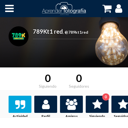
Inicio
Cursos OnLine
789Kt1 red
,
@789kt1red
0
0
Siguiendo
Seguidores
0
Actividad
Perfil
Amigos
Siguiendo
Seguido