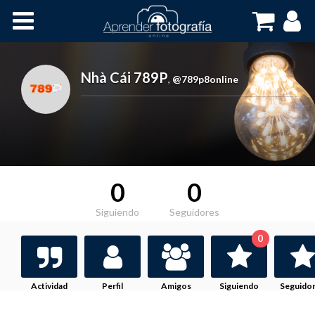
Inicio
Cursos OnLine
Nhà Cái 789P
,
@789p8online
0
0
Siguiendo
Seguidores
0
Actividad
Perfil
Amigos
Siguiendo
Seguido