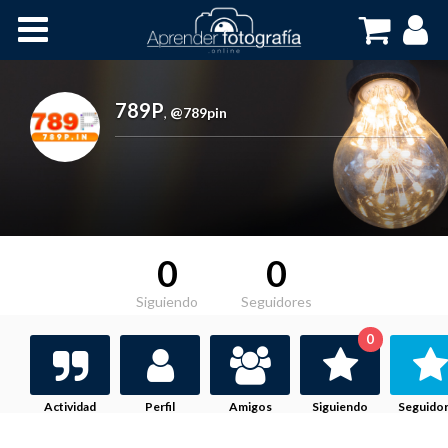
Inicio
Cursos OnLine
789P
,
@789pin
0
0
Siguiendo
Seguidores
0
Actividad
Perfil
Amigos
Siguiendo
Seguido